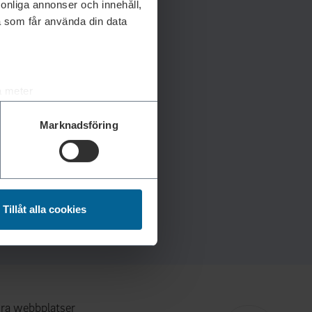
rsonliga annonser och innehåll,
a som får använda din data
a meter
k)
Marknadsföring
ljsektionen
. Du kan ändra
andahålla funktioner för
n information från din enhet
Tillåt alla cookies
 tur kombinera informationen
deras tjänster.
ra webbplatser