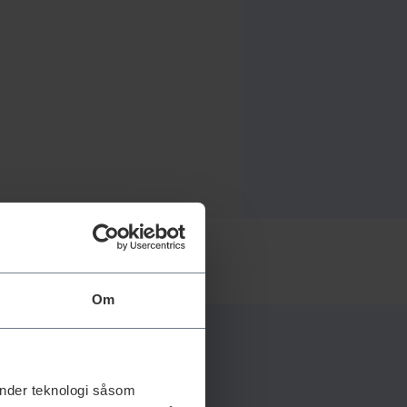
Om
änder teknologi såsom