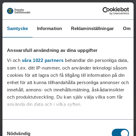
Samtycke
Information
Reklaminställningar
Om
Laddar reklam...
Ansvarsfull användning av dina uppgifter
Vi och
våra 1022 partners
behandlar din personliga data,
som t.ex. ditt IP-nummer, och använder teknologi såsom
cookies för att lagra och få tillgång till information på din
enhet för att kunna tillhandahålla personliga annonser och
innehåll, annons- och innehållsmätning, åskådarinsikter
och produktutveckling. Du kan själv välja vilka som får
använda din data och i vilka syften.
Med din tillåtelse skulle vi även vilja:
Samtyckesval
Samla in information om din geografiska plats som
Nödvändig
kan ha en noggrannhet på upp till flera meter