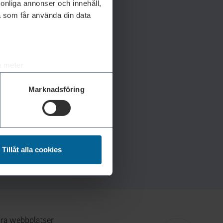
rsonliga annonser och innehåll,
a som får använda din data
a meter
k)
Marknadsföring
ljsektionen
. Du kan ändra
andahålla funktioner för
n information från din enhet
Tillåt alla cookies
 tur kombinera informationen
deras tjänster.
ra webbplatser