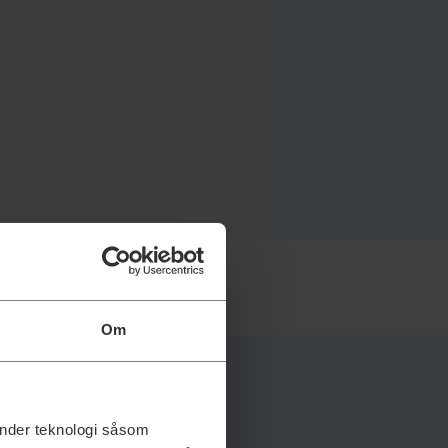
Om
änder teknologi såsom