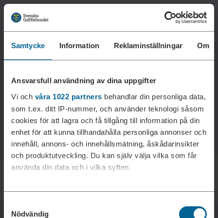
Samtycke
Information
Reklaminställningar
Om
Laddar reklam...
Ansvarsfull användning av dina uppgifter
Vi och
våra 1022 partners
behandlar din personliga data,
som t.ex. ditt IP-nummer, och använder teknologi såsom
cookies för att lagra och få tillgång till information på din
enhet för att kunna tillhandahålla personliga annonser och
innehåll, annons- och innehållsmätning, åskådarinsikter
och produktutveckling. Du kan själv välja vilka som får
använda din data och i vilka syften.
Med din tillåtelse skulle vi även vilja:
Samtyckesval
Samla in information om din geografiska plats som
Nödvändig
kan ha en noggrannhet på upp till flera meter