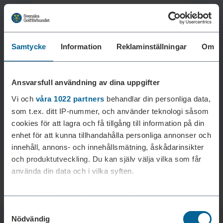
Samtycke
Information
Reklaminställningar
Om
Laddar reklam...
Ansvarsfull användning av dina uppgifter
Vi och
våra 1022 partners
behandlar din personliga data,
som t.ex. ditt IP-nummer, och använder teknologi såsom
cookies för att lagra och få tillgång till information på din
enhet för att kunna tillhandahålla personliga annonser och
innehåll, annons- och innehållsmätning, åskådarinsikter
och produktutveckling. Du kan själv välja vilka som får
använda din data och i vilka syften.
Med din tillåtelse skulle vi även vilja:
Samtyckesval
Samla in information om din geografiska plats som
Nödvändig
kan ha en noggrannhet på upp till flera meter