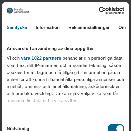
Samtycke
Information
Reklaminställningar
Om
Laddar reklam...
Ansvarsfull användning av dina uppgifter
Vi och
våra 1022 partners
behandlar din personliga data,
som t.ex. ditt IP-nummer, och använder teknologi såsom
cookies för att lagra och få tillgång till information på din
enhet för att kunna tillhandahålla personliga annonser och
innehåll, annons- och innehållsmätning, åskådarinsikter
och produktutveckling. Du kan själv välja vilka som får
använda din data och i vilka syften.
Med din tillåtelse skulle vi även vilja:
Samtyckesval
Samla in information om din geografiska plats som
Nödvändig
kan ha en noggrannhet på upp till flera meter