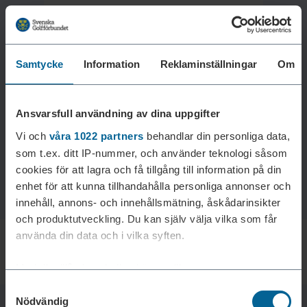
Samtycke
Information
Reklaminställningar
Om
Laddar reklam...
Ansvarsfull användning av dina uppgifter
Vi och
våra 1022 partners
behandlar din personliga data,
som t.ex. ditt IP-nummer, och använder teknologi såsom
cookies för att lagra och få tillgång till information på din
enhet för att kunna tillhandahålla personliga annonser och
innehåll, annons- och innehållsmätning, åskådarinsikter
och produktutveckling. Du kan själv välja vilka som får
använda din data och i vilka syften.
Med din tillåtelse skulle vi även vilja:
Samtyckesval
Samla in information om din geografiska plats som
Nödvändig
kan ha en noggrannhet på upp till flera meter