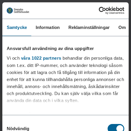
Samtycke
Information
Reklaminställningar
Om
Laddar reklam...
Ansvarsfull användning av dina uppgifter
Vi och
våra 1022 partners
behandlar din personliga data,
som t.ex. ditt IP-nummer, och använder teknologi såsom
cookies för att lagra och få tillgång till information på din
enhet för att kunna tillhandahålla personliga annonser och
innehåll, annons- och innehållsmätning, åskådarinsikter
och produktutveckling. Du kan själv välja vilka som får
använda din data och i vilka syften.
Med din tillåtelse skulle vi även vilja:
Samtyckesval
Samla in information om din geografiska plats som
Nödvändig
kan ha en noggrannhet på upp till flera meter