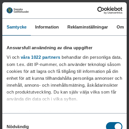
Samtycke
Information
Reklaminställningar
Om
Laddar reklam...
Ansvarsfull användning av dina uppgifter
Vi och
våra 1022 partners
behandlar din personliga data,
som t.ex. ditt IP-nummer, och använder teknologi såsom
cookies för att lagra och få tillgång till information på din
enhet för att kunna tillhandahålla personliga annonser och
innehåll, annons- och innehållsmätning, åskådarinsikter
och produktutveckling. Du kan själv välja vilka som får
använda din data och i vilka syften.
Med din tillåtelse skulle vi även vilja:
Samtyckesval
Samla in information om din geografiska plats som
Nödvändig
kan ha en noggrannhet på upp till flera meter