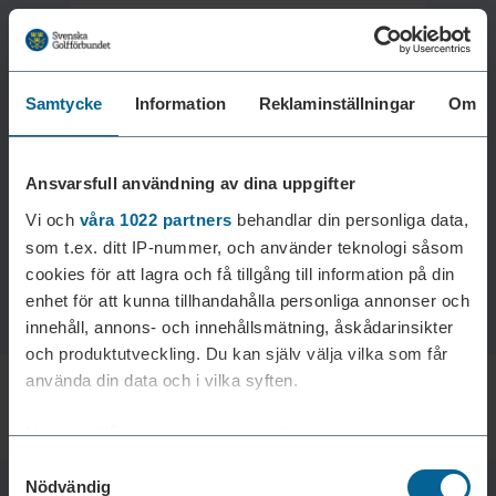
Samtycke
Information
Reklaminställningar
Om
Laddar reklam...
Ansvarsfull användning av dina uppgifter
Vi och
våra 1022 partners
behandlar din personliga data,
som t.ex. ditt IP-nummer, och använder teknologi såsom
cookies för att lagra och få tillgång till information på din
enhet för att kunna tillhandahålla personliga annonser och
innehåll, annons- och innehållsmätning, åskådarinsikter
och produktutveckling. Du kan själv välja vilka som får
använda din data och i vilka syften.
Med din tillåtelse skulle vi även vilja:
Samtyckesval
Samla in information om din geografiska plats som
Nödvändig
kan ha en noggrannhet på upp till flera meter