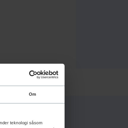
Om
änder teknologi såsom