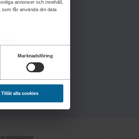
rsonliga annonser och innehåll,
a som får använda din data
a meter
k)
Marknadsföring
ljsektionen
. Du kan ändra
andahålla funktioner för
n information från din enhet
Tillåt alla cookies
 tur kombinera informationen
deras tjänster.
ra webbplatser