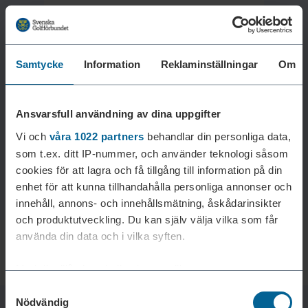
Samtycke
Information
Reklaminställningar
Om
Laddar reklam...
Ansvarsfull användning av dina uppgifter
Vi och
våra 1022 partners
behandlar din personliga data,
som t.ex. ditt IP-nummer, och använder teknologi såsom
cookies för att lagra och få tillgång till information på din
enhet för att kunna tillhandahålla personliga annonser och
innehåll, annons- och innehållsmätning, åskådarinsikter
och produktutveckling. Du kan själv välja vilka som får
använda din data och i vilka syften.
Med din tillåtelse skulle vi även vilja:
Samtyckesval
Samla in information om din geografiska plats som
Nödvändig
kan ha en noggrannhet på upp till flera meter