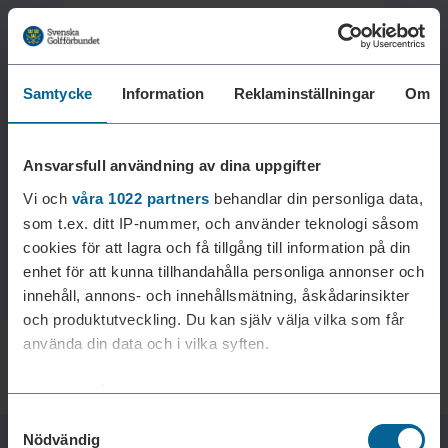
Samtycke
Information
Reklaminställningar
Om
Laddar reklam...
Ansvarsfull användning av dina uppgifter
Vi och
våra 1022 partners
behandlar din personliga data,
som t.ex. ditt IP-nummer, och använder teknologi såsom
cookies för att lagra och få tillgång till information på din
enhet för att kunna tillhandahålla personliga annonser och
innehåll, annons- och innehållsmätning, åskådarinsikter
och produktutveckling. Du kan själv välja vilka som får
använda din data och i vilka syften.
Med din tillåtelse skulle vi även vilja:
Samtyckesval
Samla in information om din geografiska plats som
Nödvändig
kan ha en noggrannhet på upp till flera meter