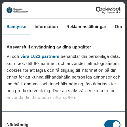
Samtycke
Information
Reklaminställningar
Om
Laddar reklam...
Ansvarsfull användning av dina uppgifter
Vi och
våra 1022 partners
behandlar din personliga data,
som t.ex. ditt IP-nummer, och använder teknologi såsom
cookies för att lagra och få tillgång till information på din
enhet för att kunna tillhandahålla personliga annonser och
innehåll, annons- och innehållsmätning, åskådarinsikter
och produktutveckling. Du kan själv välja vilka som får
använda din data och i vilka syften.
Med din tillåtelse skulle vi även vilja:
Samtyckesval
Samla in information om din geografiska plats som
Nödvändig
kan ha en noggrannhet på upp till flera meter