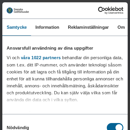
Samtycke
Information
Reklaminställningar
Om
Laddar reklam...
Ansvarsfull användning av dina uppgifter
Vi och
våra 1022 partners
behandlar din personliga data,
som t.ex. ditt IP-nummer, och använder teknologi såsom
cookies för att lagra och få tillgång till information på din
enhet för att kunna tillhandahålla personliga annonser och
innehåll, annons- och innehållsmätning, åskådarinsikter
och produktutveckling. Du kan själv välja vilka som får
använda din data och i vilka syften.
Med din tillåtelse skulle vi även vilja:
Samtyckesval
Samla in information om din geografiska plats som
Nödvändig
kan ha en noggrannhet på upp till flera meter