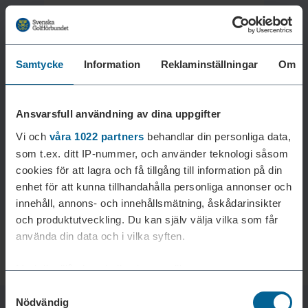
Samtycke
Information
Reklaminställningar
Om
Laddar reklam...
Ansvarsfull användning av dina uppgifter
Vi och
våra 1022 partners
behandlar din personliga data,
som t.ex. ditt IP-nummer, och använder teknologi såsom
cookies för att lagra och få tillgång till information på din
enhet för att kunna tillhandahålla personliga annonser och
innehåll, annons- och innehållsmätning, åskådarinsikter
och produktutveckling. Du kan själv välja vilka som får
använda din data och i vilka syften.
Med din tillåtelse skulle vi även vilja:
Samtyckesval
Samla in information om din geografiska plats som
Nödvändig
kan ha en noggrannhet på upp till flera meter