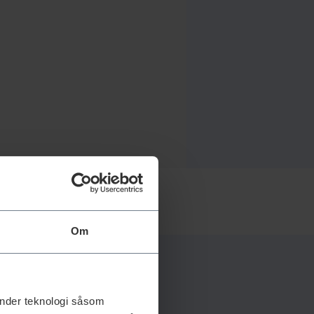
Om
änder teknologi såsom