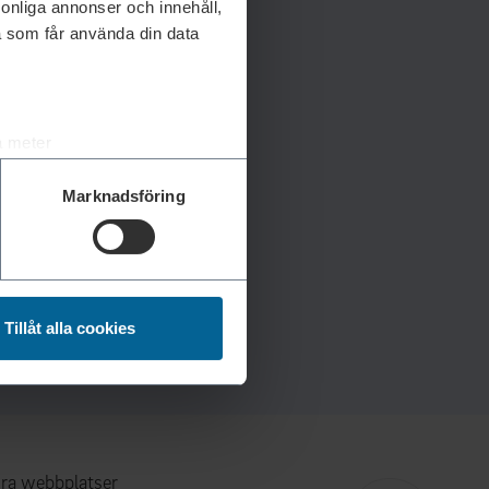
rsonliga annonser och innehåll,
a som får använda din data
a meter
k)
Marknadsföring
ljsektionen
. Du kan ändra
andahålla funktioner för
n information från din enhet
Tillåt alla cookies
 tur kombinera informationen
deras tjänster.
ra webbplatser