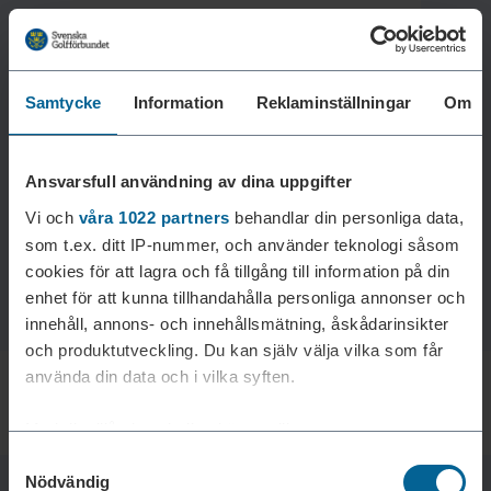
Samtycke
Information
Reklaminställningar
Om
Laddar reklam...
Ansvarsfull användning av dina uppgifter
Vi och
våra 1022 partners
behandlar din personliga data,
som t.ex. ditt IP-nummer, och använder teknologi såsom
cookies för att lagra och få tillgång till information på din
enhet för att kunna tillhandahålla personliga annonser och
innehåll, annons- och innehållsmätning, åskådarinsikter
och produktutveckling. Du kan själv välja vilka som får
använda din data och i vilka syften.
Med din tillåtelse skulle vi även vilja:
Samtyckesval
Samla in information om din geografiska plats som
Nödvändig
kan ha en noggrannhet på upp till flera meter