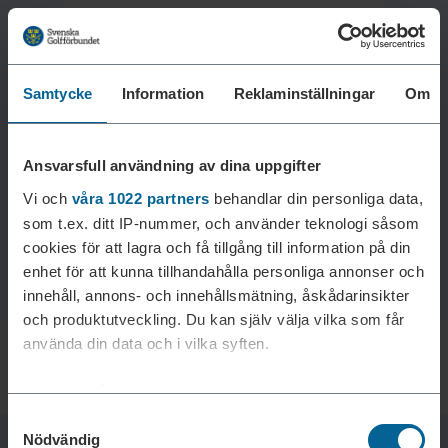
Samtycke
Information
Reklaminställningar
Om
Laddar reklam...
Ansvarsfull användning av dina uppgifter
Vi och
våra 1022 partners
behandlar din personliga data,
som t.ex. ditt IP-nummer, och använder teknologi såsom
cookies för att lagra och få tillgång till information på din
enhet för att kunna tillhandahålla personliga annonser och
innehåll, annons- och innehållsmätning, åskådarinsikter
och produktutveckling. Du kan själv välja vilka som får
använda din data och i vilka syften.
Med din tillåtelse skulle vi även vilja:
Samtyckesval
Samla in information om din geografiska plats som
Nödvändig
kan ha en noggrannhet på upp till flera meter