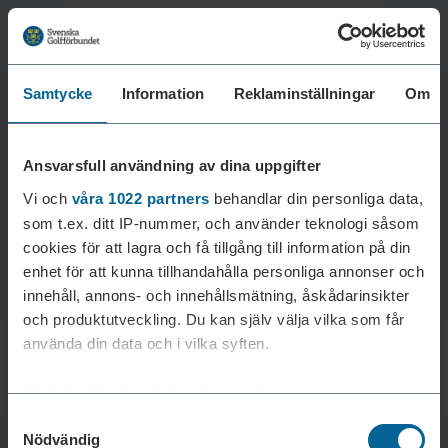
Samtycke
Information
Reklaminställningar
Om
Laddar reklam...
Ansvarsfull användning av dina uppgifter
Vi och
våra 1022 partners
behandlar din personliga data,
som t.ex. ditt IP-nummer, och använder teknologi såsom
cookies för att lagra och få tillgång till information på din
enhet för att kunna tillhandahålla personliga annonser och
innehåll, annons- och innehållsmätning, åskådarinsikter
och produktutveckling. Du kan själv välja vilka som får
använda din data och i vilka syften.
Med din tillåtelse skulle vi även vilja:
Samtyckesval
Samla in information om din geografiska plats som
Nödvändig
kan ha en noggrannhet på upp till flera meter