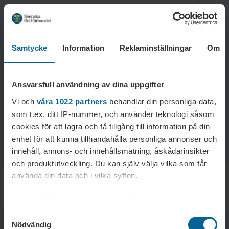
Samtycke
Information
Reklaminställningar
Om
Laddar reklam...
Ansvarsfull användning av dina uppgifter
Vi och
våra 1022 partners
behandlar din personliga data,
som t.ex. ditt IP-nummer, och använder teknologi såsom
cookies för att lagra och få tillgång till information på din
enhet för att kunna tillhandahålla personliga annonser och
innehåll, annons- och innehållsmätning, åskådarinsikter
och produktutveckling. Du kan själv välja vilka som får
använda din data och i vilka syften.
Med din tillåtelse skulle vi även vilja:
Samtyckesval
Samla in information om din geografiska plats som
Nödvändig
kan ha en noggrannhet på upp till flera meter