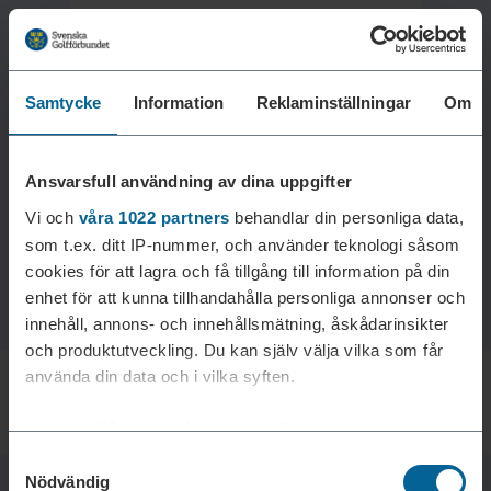
Samtycke
Information
Reklaminställningar
Om
Laddar reklam...
Ansvarsfull användning av dina uppgifter
Vi och
våra 1022 partners
behandlar din personliga data,
som t.ex. ditt IP-nummer, och använder teknologi såsom
cookies för att lagra och få tillgång till information på din
enhet för att kunna tillhandahålla personliga annonser och
innehåll, annons- och innehållsmätning, åskådarinsikter
och produktutveckling. Du kan själv välja vilka som får
använda din data och i vilka syften.
Med din tillåtelse skulle vi även vilja:
Samtyckesval
Samla in information om din geografiska plats som
Nödvändig
kan ha en noggrannhet på upp till flera meter