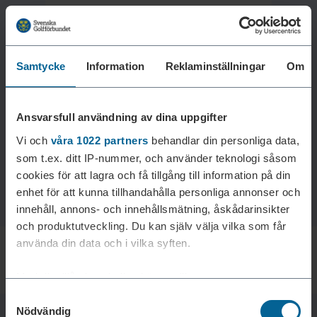
Samtycke
Information
Reklaminställningar
Om
Laddar reklam...
Ansvarsfull användning av dina uppgifter
Vi och
våra 1022 partners
behandlar din personliga data,
som t.ex. ditt IP-nummer, och använder teknologi såsom
cookies för att lagra och få tillgång till information på din
enhet för att kunna tillhandahålla personliga annonser och
innehåll, annons- och innehållsmätning, åskådarinsikter
och produktutveckling. Du kan själv välja vilka som får
använda din data och i vilka syften.
Med din tillåtelse skulle vi även vilja:
Samtyckesval
Samla in information om din geografiska plats som
Nödvändig
kan ha en noggrannhet på upp till flera meter