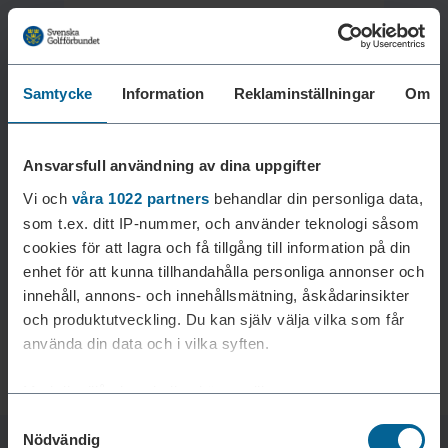
Samtycke
Information
Reklaminställningar
Om
Laddar reklam...
Ansvarsfull användning av dina uppgifter
Vi och
våra 1022 partners
behandlar din personliga data,
som t.ex. ditt IP-nummer, och använder teknologi såsom
cookies för att lagra och få tillgång till information på din
enhet för att kunna tillhandahålla personliga annonser och
innehåll, annons- och innehållsmätning, åskådarinsikter
och produktutveckling. Du kan själv välja vilka som får
använda din data och i vilka syften.
Med din tillåtelse skulle vi även vilja:
Samtyckesval
Samla in information om din geografiska plats som
Nödvändig
kan ha en noggrannhet på upp till flera meter