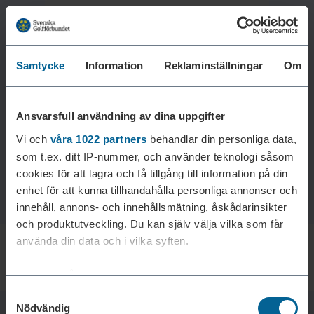
Samtycke
Information
Reklaminställningar
Om
Laddar reklam...
Ansvarsfull användning av dina uppgifter
Vi och
våra 1022 partners
behandlar din personliga data,
som t.ex. ditt IP-nummer, och använder teknologi såsom
cookies för att lagra och få tillgång till information på din
enhet för att kunna tillhandahålla personliga annonser och
innehåll, annons- och innehållsmätning, åskådarinsikter
och produktutveckling. Du kan själv välja vilka som får
använda din data och i vilka syften.
Med din tillåtelse skulle vi även vilja:
Samtyckesval
Samla in information om din geografiska plats som
Nödvändig
kan ha en noggrannhet på upp till flera meter