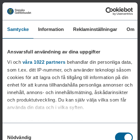
Samtycke
Information
Reklaminställningar
Om
Laddar reklam...
Ansvarsfull användning av dina uppgifter
Vi och
våra 1022 partners
behandlar din personliga data,
som t.ex. ditt IP-nummer, och använder teknologi såsom
cookies för att lagra och få tillgång till information på din
enhet för att kunna tillhandahålla personliga annonser och
innehåll, annons- och innehållsmätning, åskådarinsikter
och produktutveckling. Du kan själv välja vilka som får
använda din data och i vilka syften.
Med din tillåtelse skulle vi även vilja:
Samtyckesval
Samla in information om din geografiska plats som
Nödvändig
kan ha en noggrannhet på upp till flera meter