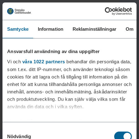
Samtycke
Information
Reklaminställningar
Om
Laddar reklam...
Ansvarsfull användning av dina uppgifter
Vi och
våra 1022 partners
behandlar din personliga data,
som t.ex. ditt IP-nummer, och använder teknologi såsom
cookies för att lagra och få tillgång till information på din
enhet för att kunna tillhandahålla personliga annonser och
innehåll, annons- och innehållsmätning, åskådarinsikter
och produktutveckling. Du kan själv välja vilka som får
använda din data och i vilka syften.
Med din tillåtelse skulle vi även vilja:
Samtyckesval
Samla in information om din geografiska plats som
Nödvändig
kan ha en noggrannhet på upp till flera meter