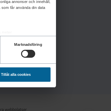
rsonliga annonser och innehåll,
a som får använda din data
a meter
k)
Marknadsföring
ljsektionen
. Du kan ändra
andahålla funktioner för
n information från din enhet
Tillåt alla cookies
 tur kombinera informationen
deras tjänster.
ra webbplatser