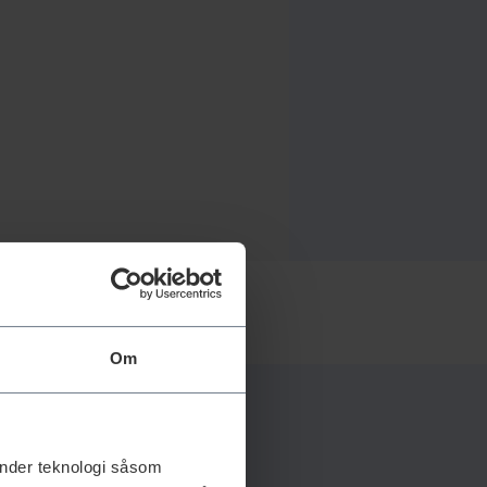
Om
änder teknologi såsom