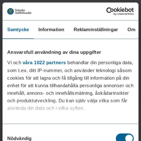
Samtycke
Information
Reklaminställningar
Om
Laddar reklam...
Ansvarsfull användning av dina uppgifter
Vi och
våra 1022 partners
behandlar din personliga data,
som t.ex. ditt IP-nummer, och använder teknologi såsom
cookies för att lagra och få tillgång till information på din
enhet för att kunna tillhandahålla personliga annonser och
innehåll, annons- och innehållsmätning, åskådarinsikter
och produktutveckling. Du kan själv välja vilka som får
använda din data och i vilka syften.
Med din tillåtelse skulle vi även vilja:
Samtyckesval
Samla in information om din geografiska plats som
Nödvändig
kan ha en noggrannhet på upp till flera meter