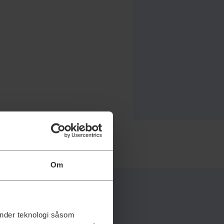
Om
änder teknologi såsom