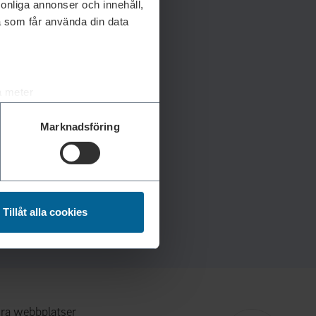
rsonliga annonser och innehåll,
a som får använda din data
a meter
k)
Marknadsföring
ljsektionen
. Du kan ändra
andahålla funktioner för
n information från din enhet
Tillåt alla cookies
 tur kombinera informationen
deras tjänster.
ra webbplatser