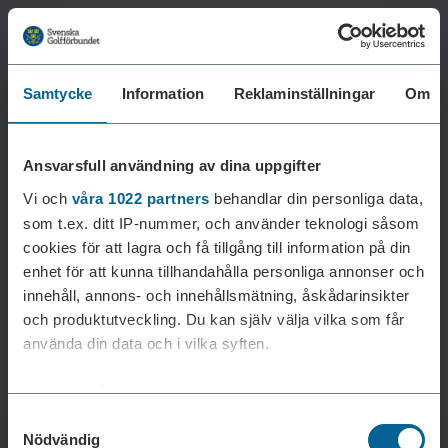
Samtycke
Information
Reklaminställningar
Om
Laddar reklam...
Ansvarsfull användning av dina uppgifter
Vi och
våra 1022 partners
behandlar din personliga data,
som t.ex. ditt IP-nummer, och använder teknologi såsom
cookies för att lagra och få tillgång till information på din
enhet för att kunna tillhandahålla personliga annonser och
innehåll, annons- och innehållsmätning, åskådarinsikter
och produktutveckling. Du kan själv välja vilka som får
använda din data och i vilka syften.
Med din tillåtelse skulle vi även vilja:
Samtyckesval
Samla in information om din geografiska plats som
Nödvändig
kan ha en noggrannhet på upp till flera meter