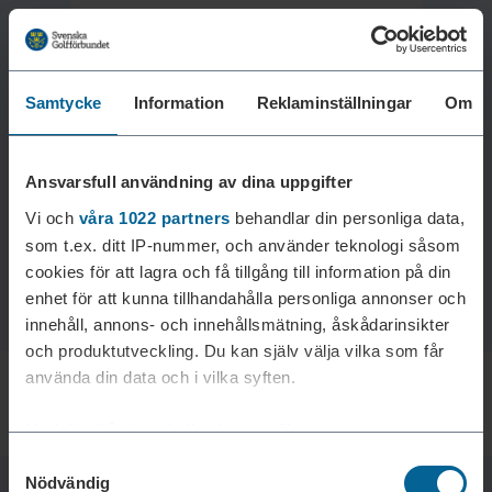
Samtycke
Information
Reklaminställningar
Om
Laddar reklam...
Ansvarsfull användning av dina uppgifter
Vi och
våra 1022 partners
behandlar din personliga data,
som t.ex. ditt IP-nummer, och använder teknologi såsom
cookies för att lagra och få tillgång till information på din
enhet för att kunna tillhandahålla personliga annonser och
innehåll, annons- och innehållsmätning, åskådarinsikter
och produktutveckling. Du kan själv välja vilka som får
använda din data och i vilka syften.
Med din tillåtelse skulle vi även vilja:
Samtyckesval
Samla in information om din geografiska plats som
Nödvändig
kan ha en noggrannhet på upp till flera meter