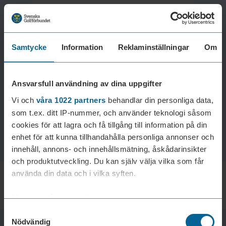
Samtycke
Information
Reklaminställningar
Om
Laddar reklam...
Ansvarsfull användning av dina uppgifter
Vi och
våra 1022 partners
behandlar din personliga data,
som t.ex. ditt IP-nummer, och använder teknologi såsom
cookies för att lagra och få tillgång till information på din
enhet för att kunna tillhandahålla personliga annonser och
innehåll, annons- och innehållsmätning, åskådarinsikter
och produktutveckling. Du kan själv välja vilka som får
använda din data och i vilka syften.
Med din tillåtelse skulle vi även vilja:
Samtyckesval
Samla in information om din geografiska plats som
Nödvändig
kan ha en noggrannhet på upp till flera meter