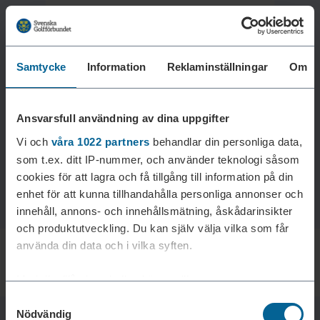
Samtycke
Information
Reklaminställningar
Om
Laddar reklam...
Ansvarsfull användning av dina uppgifter
Vi och
våra 1022 partners
behandlar din personliga data,
som t.ex. ditt IP-nummer, och använder teknologi såsom
cookies för att lagra och få tillgång till information på din
enhet för att kunna tillhandahålla personliga annonser och
innehåll, annons- och innehållsmätning, åskådarinsikter
och produktutveckling. Du kan själv välja vilka som får
använda din data och i vilka syften.
Med din tillåtelse skulle vi även vilja:
Samtyckesval
Samla in information om din geografiska plats som
Nödvändig
kan ha en noggrannhet på upp till flera meter