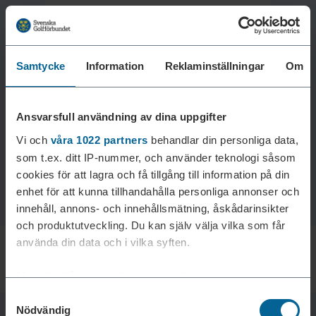
Samtycke
Information
Reklaminställningar
Om
Laddar reklam...
Ansvarsfull användning av dina uppgifter
Vi och
våra 1022 partners
behandlar din personliga data,
som t.ex. ditt IP-nummer, och använder teknologi såsom
cookies för att lagra och få tillgång till information på din
enhet för att kunna tillhandahålla personliga annonser och
innehåll, annons- och innehållsmätning, åskådarinsikter
och produktutveckling. Du kan själv välja vilka som får
använda din data och i vilka syften.
Med din tillåtelse skulle vi även vilja:
Samtyckesval
Samla in information om din geografiska plats som
Nödvändig
kan ha en noggrannhet på upp till flera meter