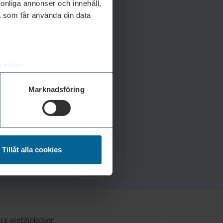
rsonliga annonser och innehåll,
a som får använda din data
a meter
k)
Marknadsföring
ljsektionen
. Du kan ändra
andahålla funktioner för
n information från din enhet
Tillåt alla cookies
 tur kombinera informationen
deras tjänster.
ra webbplatser