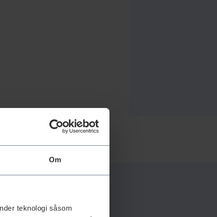
Om
änder teknologi såsom