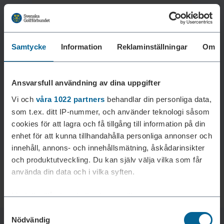
Samtycke
Information
Reklaminställningar
Om
Laddar reklam...
Ansvarsfull användning av dina uppgifter
Vi och
våra 1022 partners
behandlar din personliga data,
som t.ex. ditt IP-nummer, och använder teknologi såsom
cookies för att lagra och få tillgång till information på din
enhet för att kunna tillhandahålla personliga annonser och
innehåll, annons- och innehållsmätning, åskådarinsikter
och produktutveckling. Du kan själv välja vilka som får
använda din data och i vilka syften.
Med din tillåtelse skulle vi även vilja:
Samtyckesval
Samla in information om din geografiska plats som
Nödvändig
kan ha en noggrannhet på upp till flera meter