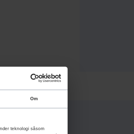
Om
änder teknologi såsom