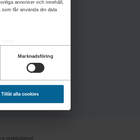
rsonliga annonser och innehåll,
a som får använda din data
a meter
k)
Marknadsföring
ljsektionen
. Du kan ändra
andahålla funktioner för
n information från din enhet
Tillåt alla cookies
 tur kombinera informationen
deras tjänster.
ra webbplatser