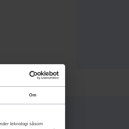
Om
änder teknologi såsom