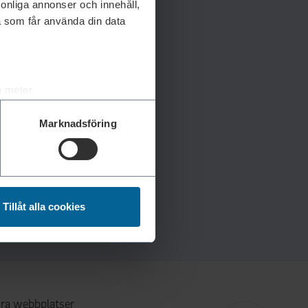
rsonliga annonser och innehåll,
a som får använda din data
a meter
k)
Marknadsföring
ljsektionen
. Du kan ändra
andahålla funktioner för
n information från din enhet
Tillåt alla cookies
 tur kombinera informationen
deras tjänster.
ra webbplatser