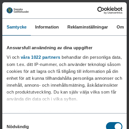
Samtycke
Information
Reklaminställningar
Om
Laddar reklam...
Ansvarsfull användning av dina uppgifter
Vi och
våra 1022 partners
behandlar din personliga data,
som t.ex. ditt IP-nummer, och använder teknologi såsom
cookies för att lagra och få tillgång till information på din
enhet för att kunna tillhandahålla personliga annonser och
innehåll, annons- och innehållsmätning, åskådarinsikter
och produktutveckling. Du kan själv välja vilka som får
använda din data och i vilka syften.
Med din tillåtelse skulle vi även vilja:
Samtyckesval
Samla in information om din geografiska plats som
Nödvändig
kan ha en noggrannhet på upp till flera meter