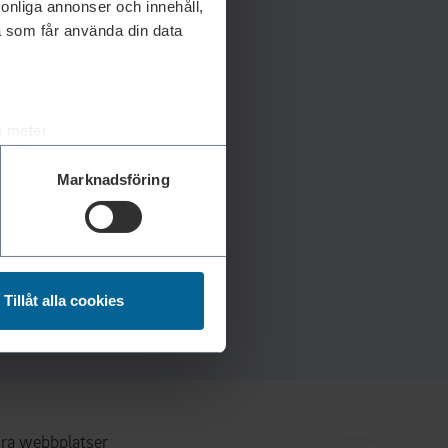
rsonliga annonser och innehåll,
a som får använda din data
a meter
k)
Marknadsföring
ljsektionen
. Du kan ändra
andahålla funktioner för
n information från din enhet
Tillåt alla cookies
 tur kombinera informationen
deras tjänster.
ra webbplatser