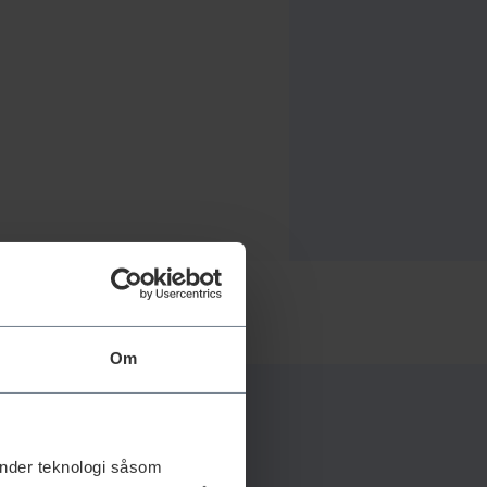
Om
änder teknologi såsom