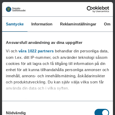
Samtycke
Information
Reklaminställningar
Om
Laddar reklam...
Ansvarsfull användning av dina uppgifter
Vi och
våra 1022 partners
behandlar din personliga data,
som t.ex. ditt IP-nummer, och använder teknologi såsom
cookies för att lagra och få tillgång till information på din
enhet för att kunna tillhandahålla personliga annonser och
innehåll, annons- och innehållsmätning, åskådarinsikter
och produktutveckling. Du kan själv välja vilka som får
använda din data och i vilka syften.
Med din tillåtelse skulle vi även vilja:
Samtyckesval
Samla in information om din geografiska plats som
Nödvändig
kan ha en noggrannhet på upp till flera meter