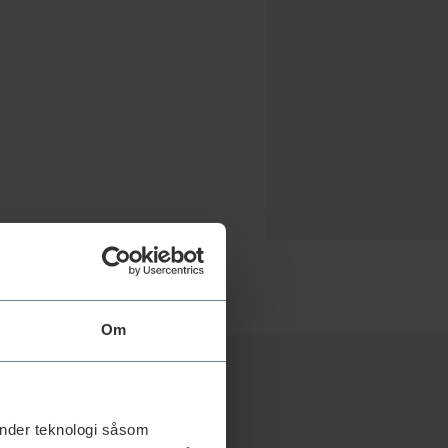
Om
änder teknologi såsom