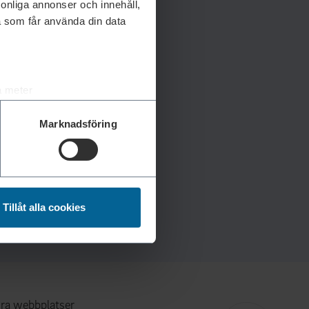
rsonliga annonser och innehåll,
a som får använda din data
a meter
k)
Marknadsföring
ljsektionen
. Du kan ändra
andahålla funktioner för
n information från din enhet
Tillåt alla cookies
 tur kombinera informationen
deras tjänster.
ra webbplatser