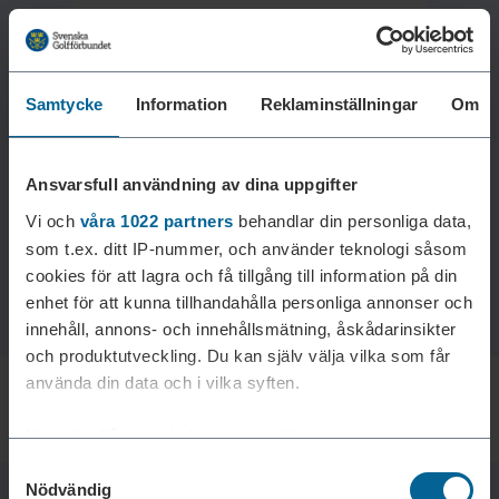
Samtycke
Information
Reklaminställningar
Om
Laddar reklam...
Ansvarsfull användning av dina uppgifter
Vi och
våra 1022 partners
behandlar din personliga data,
som t.ex. ditt IP-nummer, och använder teknologi såsom
cookies för att lagra och få tillgång till information på din
enhet för att kunna tillhandahålla personliga annonser och
innehåll, annons- och innehållsmätning, åskådarinsikter
och produktutveckling. Du kan själv välja vilka som får
använda din data och i vilka syften.
Med din tillåtelse skulle vi även vilja:
Samtyckesval
Samla in information om din geografiska plats som
Nödvändig
kan ha en noggrannhet på upp till flera meter