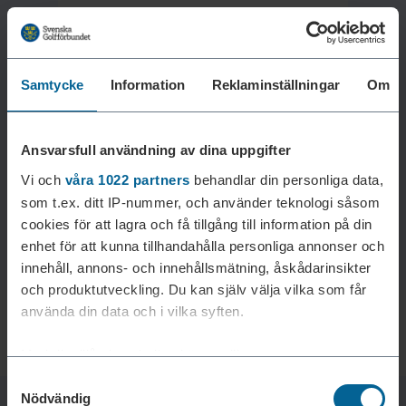
Samtycke
Information
Reklaminställningar
Om
Laddar reklam...
Ansvarsfull användning av dina uppgifter
Vi och
våra 1022 partners
behandlar din personliga data,
som t.ex. ditt IP-nummer, och använder teknologi såsom
cookies för att lagra och få tillgång till information på din
enhet för att kunna tillhandahålla personliga annonser och
innehåll, annons- och innehållsmätning, åskådarinsikter
och produktutveckling. Du kan själv välja vilka som får
använda din data och i vilka syften.
Med din tillåtelse skulle vi även vilja:
Samtyckesval
Samla in information om din geografiska plats som
Nödvändig
kan ha en noggrannhet på upp till flera meter