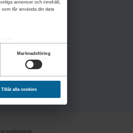
rsonliga annonser och innehåll,
a som får använda din data
a meter
k)
Marknadsföring
ljsektionen
. Du kan ändra
andahålla funktioner för
n information från din enhet
Tillåt alla cookies
 tur kombinera informationen
deras tjänster.
ra webbplatser