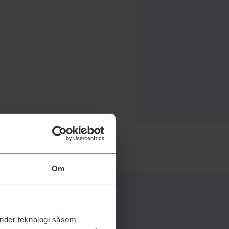
Om
änder teknologi såsom