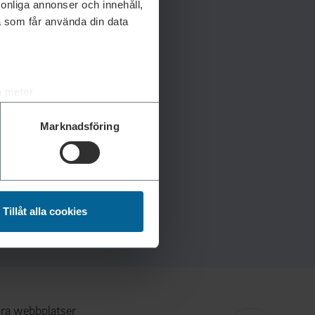
rsonliga annonser och innehåll,
a som får använda din data
a meter
k)
Marknadsföring
ljsektionen
. Du kan ändra
andahålla funktioner för
n information från din enhet
Tillåt alla cookies
 tur kombinera informationen
deras tjänster.
ra webbplatser