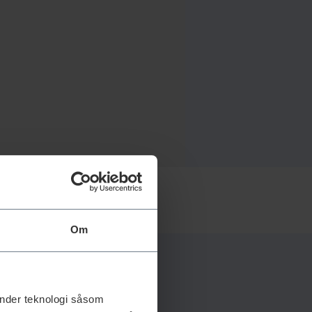
Om
änder teknologi såsom