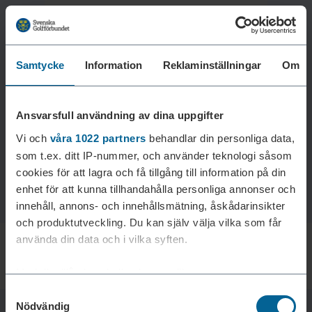
Samtycke
Information
Reklaminställningar
Om
Laddar reklam...
Ansvarsfull användning av dina uppgifter
Vi och
våra 1022 partners
behandlar din personliga data,
som t.ex. ditt IP-nummer, och använder teknologi såsom
cookies för att lagra och få tillgång till information på din
enhet för att kunna tillhandahålla personliga annonser och
innehåll, annons- och innehållsmätning, åskådarinsikter
och produktutveckling. Du kan själv välja vilka som får
använda din data och i vilka syften.
Med din tillåtelse skulle vi även vilja:
Samtyckesval
Samla in information om din geografiska plats som
Nödvändig
kan ha en noggrannhet på upp till flera meter