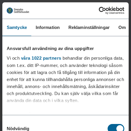
Samtycke
Information
Reklaminställningar
Om
Laddar reklam...
Ansvarsfull användning av dina uppgifter
Vi och
våra 1022 partners
behandlar din personliga data,
som t.ex. ditt IP-nummer, och använder teknologi såsom
cookies för att lagra och få tillgång till information på din
enhet för att kunna tillhandahålla personliga annonser och
innehåll, annons- och innehållsmätning, åskådarinsikter
och produktutveckling. Du kan själv välja vilka som får
använda din data och i vilka syften.
Med din tillåtelse skulle vi även vilja:
Samtyckesval
Samla in information om din geografiska plats som
Nödvändig
kan ha en noggrannhet på upp till flera meter