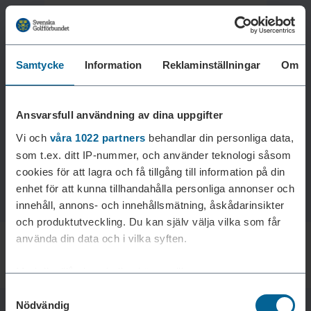
Samtycke
Information
Reklaminställningar
Om
Laddar reklam...
Ansvarsfull användning av dina uppgifter
Vi och
våra 1022 partners
behandlar din personliga data,
som t.ex. ditt IP-nummer, och använder teknologi såsom
cookies för att lagra och få tillgång till information på din
enhet för att kunna tillhandahålla personliga annonser och
innehåll, annons- och innehållsmätning, åskådarinsikter
och produktutveckling. Du kan själv välja vilka som får
använda din data och i vilka syften.
Med din tillåtelse skulle vi även vilja:
Samtyckesval
Samla in information om din geografiska plats som
Nödvändig
kan ha en noggrannhet på upp till flera meter